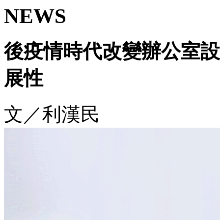
NEWS
後疫情時代改變辦公室設
展性
文／利漢民