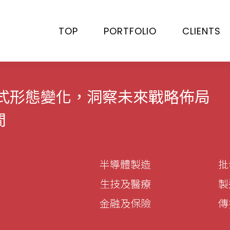
TOP
PORTFOLIO
CLIENTS
模式形態變化，洞察未來戰略佈局
間
半導體製造
批
生技及醫療
製
金融及保險
傳