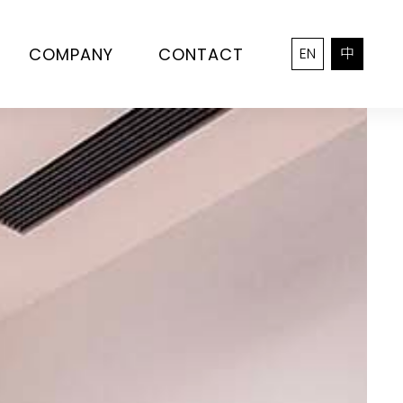
COMPANY
CONTACT
EN
中