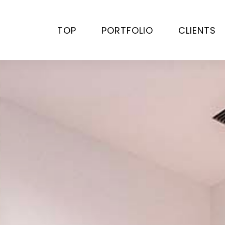
TOP
PORTFOLIO
CLIENTS